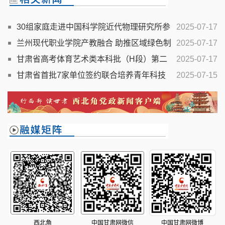
30组家庭走进中国科学院近代物理研究所参
2025-07-17
观
兰州现代职业学院产教融合 助推区域绿色制
2025-07-17
造人才培养
甘肃省高考体育艺术类本科批（H段）第二
2025-07-17
次征集志愿开始
甘肃省首批7家单位签约联合培养青年科技
2025-07-15
人才
西北角
中国甘肃网微信
中国甘肃网微博