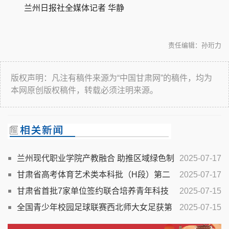
兰州日报社全媒体记者 华静
责任编辑：孙珩力
版权声明：凡注有稿件来源为“中国甘肃网”的稿件，均为
本网原创版权稿件，转载必须注明来源。
兰州现代职业学院产教融合 助推区域绿色制
2025-07-17
造人才培养
甘肃省高考体育艺术类本科批（H段）第二
2025-07-17
次征集志愿开始
甘肃省首批7家单位签约联合培养青年科技
2025-07-15
人才
全国青少年校园足球联赛西北师大女足获第
2025-07-15
12名创历史最佳