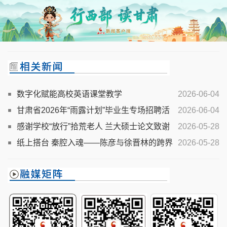
数字化赋能高校英语课堂教学
2026-06-04
甘肃省2026年“雨露计划”毕业生专场招聘活
2026-06-04
动举行
感谢学校“放行”拾荒老人 兰大硕士论文致谢
2026-05-28
刷屏全网
纸上搭台 秦腔入魂——陈彦与徐晋林的跨界
2026-05-28
守望