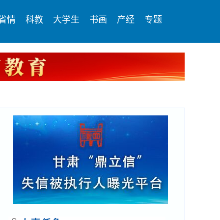
省情
科教
大学生
书画
产经
专题