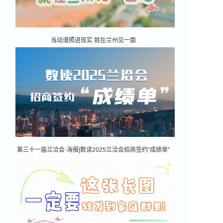
当动漫照进现实 就在兰州见一面
第三十一届兰洽会·海报|数读2025兰洽会招商签约“成绩单”