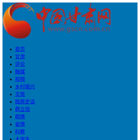
首页
甘肃
评论
融媒
视频
乡村振兴
文旅
陇原史话
鼎立信
舆情
省情
科教
大学生