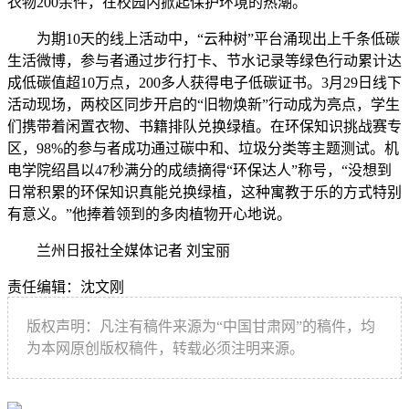
衣物200余件，在校园内掀起保护环境的热潮。
为期10天的线上活动中，“云种树”平台涌现出上千条低碳
生活微博，参与者通过步行打卡、节水记录等绿色行动累计达
成低碳值超10万点，200多人获得电子低碳证书。3月29日线下
活动现场，两校区同步开启的“旧物焕新”行动成为亮点，学生
们携带着闲置衣物、书籍排队兑换绿植。在环保知识挑战赛专
区，98%的参与者成功通过碳中和、垃圾分类等主题测试。机
电学院绍昌以47秒满分的成绩摘得“环保达人”称号，“没想到
日常积累的环保知识真能兑换绿植，这种寓教于乐的方式特别
有意义。”他捧着领到的多肉植物开心地说。
兰州日报社全媒体记者 刘宝丽
责任编辑：沈文刚
版权声明：凡注有稿件来源为“中国甘肃网”的稿件，均
为本网原创版权稿件，转载必须注明来源。