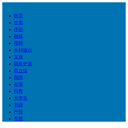
首页
甘肃
评论
融媒
视频
乡村振兴
文旅
陇原史话
鼎立信
舆情
省情
科教
大学生
书画
产经
专题